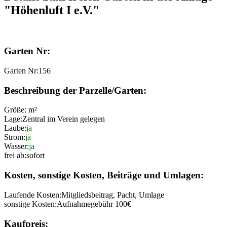
"Höhenluft I e.V."
Garten Nr:
Garten Nr:
156
Beschreibung der Parzelle/Garten:
Größe:
m²
Lage:
Zentral im Verein gelegen
Laube:
ja
Strom:
ja
Wasser:
ja
frei ab:
sofort
Kosten, sonstige Kosten, Beiträge und Umlagen:
Laufende Kosten:
Mitgliedsbeitrag, Pacht, Umlage
sonstige Kosten:
Aufnahmegebühr 100€
Kaufpreis: