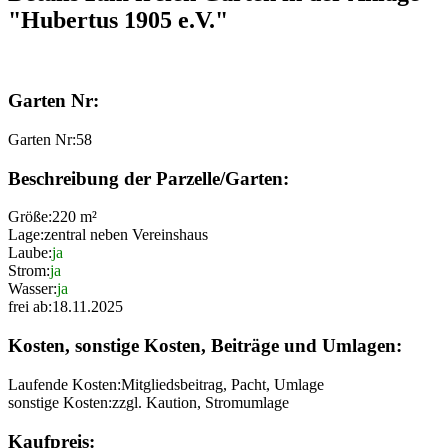
"Hubertus 1905 e.V."
Garten Nr:
Garten Nr:
58
Beschreibung der Parzelle/Garten:
Größe:
220 m²
Lage:
zentral neben Vereinshaus
Laube:
ja
Strom:
ja
Wasser:
ja
frei ab:
18.11.2025
Kosten, sonstige Kosten, Beiträge und Umlagen:
Laufende Kosten:
Mitgliedsbeitrag, Pacht, Umlage
sonstige Kosten:
zzgl. Kaution, Stromumlage
Kaufpreis: