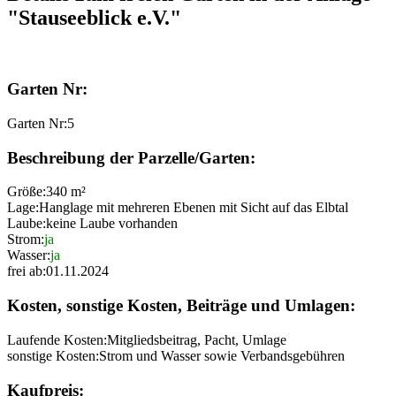
"Stauseeblick e.V."
Garten Nr:
Garten Nr:
5
Beschreibung der Parzelle/Garten:
Größe:
340 m²
Lage:
Hanglage mit mehreren Ebenen mit Sicht auf das Elbtal
Laube:
keine Laube vorhanden
Strom:
ja
Wasser:
ja
frei ab:
01.11.2024
Kosten, sonstige Kosten, Beiträge und Umlagen:
Laufende Kosten:
Mitgliedsbeitrag, Pacht, Umlage
sonstige Kosten:
Strom und Wasser sowie Verbandsgebühren
Kaufpreis: