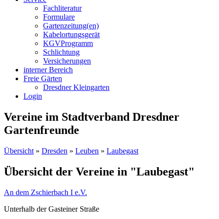
Fachliteratur
Formulare
Gartenzeitung(en)
Kabelortungsgerät
KGVProgramm
Schlichtung
Versicherungen
interner Bereich
Freie Gärten
Dresdner Kleingarten
Login
Vereine im Stadtverband Dresdner
Gartenfreunde
Übersicht
»
Dresden
»
Leuben
»
Laubegast
Übersicht der Vereine in "Laubegast"
An dem Zschierbach I e.V.
Unterhalb der Gasteiner Straße